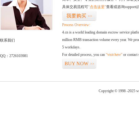
具体交易流程可
“点击这里”
查看或咨询support@
我要购买
>>
Process Overview:
4.cn is a world leading domain escrow service plat
million RMB transaction volume every year. We promi
联系我们
5 workdays.
For detailed process, you can
“visit here”
or contact
QQ：2726103981
BUY NOW
>>
Copyright © 1998 -2025 w