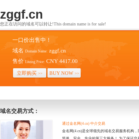
zggf.cn
您正在访问的域名可以转让!This domain name is for sale!
一口价出售中！
域名
zggf.cn
Domain Name:
售价
CNY 4417.00
Listing Price:
立即购买
BUY NOW
>>
>>
域名交易方式：
通过金名网(4.cn) 中介交易
金名网(4.cn)是全球领先的域名交易服务机
简单、安全、专业的第三方服务！ 为了保证交